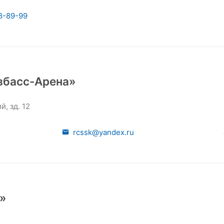
8-89-99
збасс-Арена»
, зд. 12
rcssk@yandex.ru
»