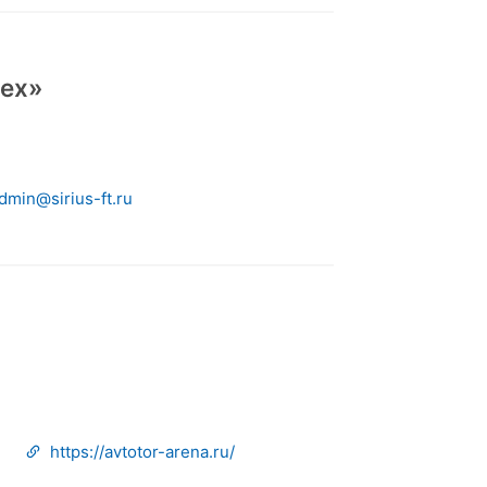
пех»
dmin@sirius-ft.ru
https://avtotor-arena.ru/