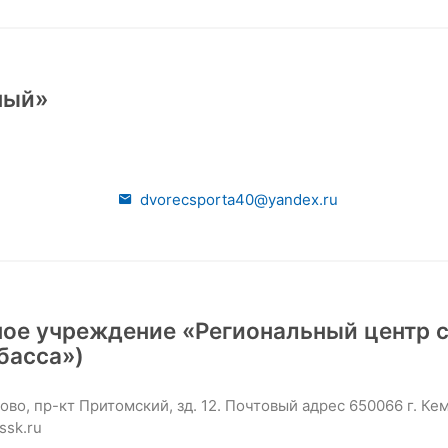
ный»
dvorecsporta40@yandex.ru
ное учреждение «Региональный центр 
басса»)
во, пр-кт Притомский, зд. 12. Почтовый адрес 650066 г. Кем
ssk.ru