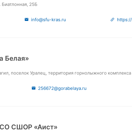
. Биатлонная, 25Б
info@sfu-kras.ru
https:/
а Белая»
Тагил, поселок Уралец, территория горнолыжного комплекса
256672@gorabelaya.ru
 СО СШОР «Аист»